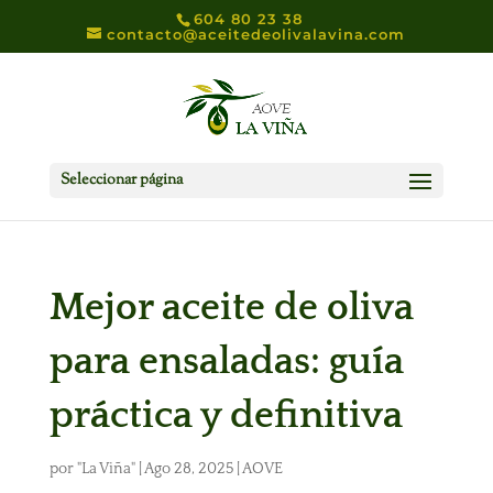
604 80 23 38
contacto@aceitedeolivalavina.com
Seleccionar página
Mejor aceite de oliva
para ensaladas: guía
práctica y definitiva
por
"La Viña"
|
Ago 28, 2025
|
AOVE