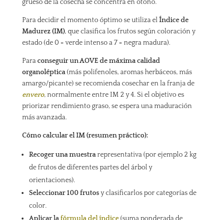
grueso de la cosecha se concentra en otoño.
Para decidir el momento óptimo se utiliza el
Índice de
Madurez (IM)
, que clasifica los frutos según coloración y
estado (de 0 = verde intenso a 7 = negra madura).
Para
conseguir un AOVE de máxima calidad
organoléptica
(más polifenoles, aromas herbáceos, más
amargo/picante) se recomienda cosechar en la franja de
envero
, normalmente entre IM 2 y 4. Si el objetivo es
priorizar rendimiento graso, se espera una maduración
más avanzada.
Cómo calcular el IM (resumen práctico):
Recoger una muestra
representativa (por ejemplo 2 kg
de frutos de diferentes partes del árbol y
orientaciones).
Seleccionar 100 frutos
y clasificarlos por categorías de
color.
Aplicar la
fórmula del índice
(suma ponderada de